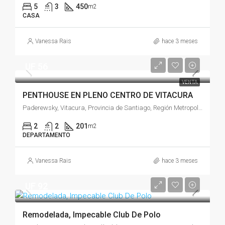
5
3
450
m2
CASA
Vanessa Rais
hace 3 meses
UF 56
VENTA
PENTHOUSE EN PLENO CENTRO DE VITACURA
Paderewsky, Vitacura, Provincia de Santiago, Región Metropolitana de Santiago, 7630280, Chile
2
2
201
m2
DEPARTAMENTO
Vanessa Rais
hace 3 meses
UF 92
Remodelada, Impecable Club De Polo