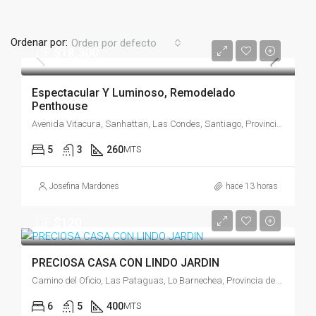
Ordenar por:
Orden por defecto
UF
$18,300
Espectacular Y Luminoso, Remodelado
Penthouse
Avenida Vitacura, Sanhattan, Las Condes, Santiago, Provincia de Santiago, Región Metropolitana de Santiago, 8320000, Chile
5
3
260
MTS
Josefina Mardones
hace 13 horas
UF
$120
PRECIOSA CASA CON LINDO JARDIN
Camino del Oficio, Las Pataguas, Lo Barnechea, Provincia de Santiago, Región Metropolitana de Santiago, 7700651, Chile
6
5
400
MTS