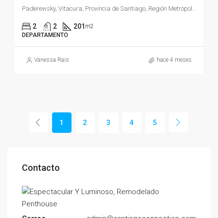
Paderewsky, Vitacura, Provincia de Santiago, Región Metropolitana de Santiago, 7630280, Chile
2
2
201
m2
DEPARTAMENTO
Vanessa Rais
hace 4 meses
1
2
3
4
5
Contacto