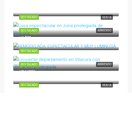
UF 13.900
Paderewsky, Vitacura, Provincia de Santiago, Región Metropolitana de Santiago, 7630280, Chile
DESTACADO
VENTA
UF110
DESTACADO
ARRIENDO
UF
$78
Nazca, Jardín del Este, Vitacura, Provincia de Santiago, Región Metropolitana de Santiago, 7640639, Chile
DESTACADO
UF 48
DESTACADO
ARRIENDO
UF 16800
DESTACADO
VENTA
“Somos un equipo de 3 mujeres con más de 10 años en el mercado
inmobiliario en Santiago de Chile. Brindamos una atención ultra