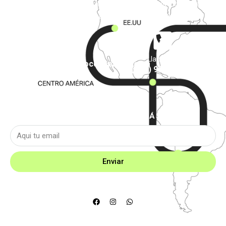
entender sus gustos y sus expectativas. Esforzándonos en ser lo
más reactivas posible, es nuestra misión.
Contacto
Llamanos
contacto@santiagoconnection.com
(+56) 998952155
SIGUENOS PARA MÁS
Enviar
SIGUENOS